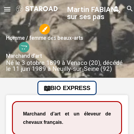
Martin FABIANI,
sur ses pas
Homme / femme des beaux-arts
Marchand d'art
Né le 3 otobre 1899 à Venaco (20), décédé
le 11 juin 1989 à Neuilly-sur-Seine (92)
BIO EXPRESS
Marchand d’art et un éleveur de
chevaux français.