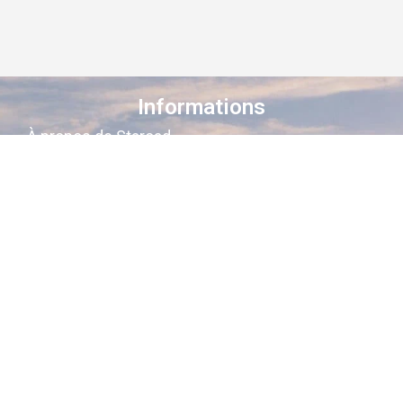
Informations
À propos de Staroad
Comment ça marche ?
Conditions générales
Suivez-nous sur les réseaux
Staroad
, c’est le site qui
cartographie
la
mémoire culturelle Française
.
Découvrez les lieux, les histoires, les
personnages qui ont marqué les