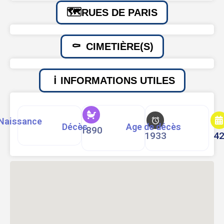
RUES DE PARIS
CIMETIÈRE(S)
INFORMATIONS UTILES
Naissance
Décès
Age de décès
1890
1933
4