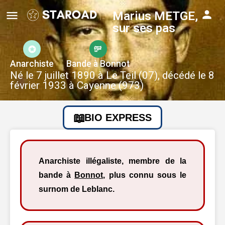
Marius METGE,
sur ses pas
Anarchiste
Bande à Bonnot
Né le 7 juillet 1890 à Le Teil (07), décédé le 8
février 1933 à Cayenne (973)
BIO EXPRESS
Anarchiste illégaliste, membre de la
bande à
Bonnot
, plus connu sous le
surnom de Leblanc.