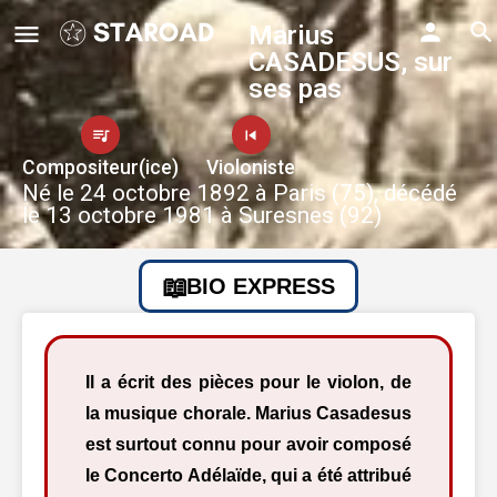
Marius
CASADESUS, sur
ses pas
Compositeur(ice)
Violoniste
Né le 24 octobre 1892 à Paris (75), décédé
le 13 octobre 1981 à Suresnes (92)
BIO EXPRESS
Il a écrit des pièces pour le violon, de
la musique chorale. Marius Casadesus
est surtout connu pour avoir composé
le Concerto Adélaïde, qui a été attribué