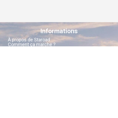
Informations
À propos de Staroad
Comment ça marche ?
Conditions générales
Suivez-nous sur les réseaux
Staroad
, c’est le site qui
cartographie
la
mémoire culturelle Française
.
Découvrez les lieux, les histoires, les
personnages qui ont marqué les