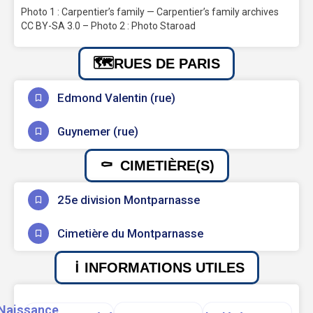
Photo 1 : Carpentier’s family — Carpentier’s family archives
CC BY-SA 3.0 – Photo 2 : Photo Staroad
RUES DE PARIS
Edmond Valentin (rue)
Guynemer (rue)
CIMETIÈRE(S)
25e division Montparnasse
Cimetière du Montparnasse
INFORMATIONS UTILES
Naissance