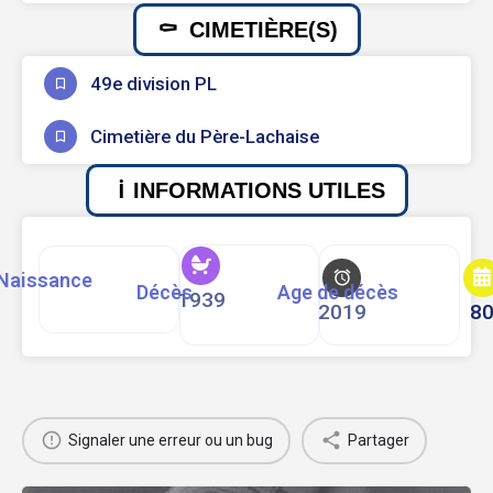
CIMETIÈRE(S)
49e division PL
Cimetière du Père-Lachaise
INFORMATIONS UTILES
Naissance
Décès
Age de décès
1939
2019
8
Signaler une erreur ou un bug
Partager