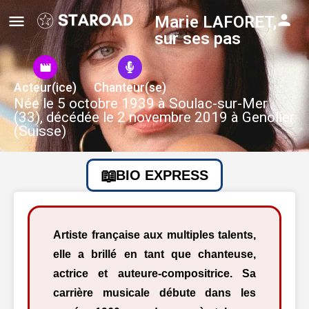
Marie LAFORET,
sur ses pas
Acteur(ice)
Chanteur(se)
Née le 5 octobre 1939 à Soulac-sur-Mer
(33), décédée le 2 novembre 2019 à Genolier
(Suisse)
BIO EXPRESS
Artiste française aux multiples talents,
elle a brillé en tant que chanteuse,
actrice et auteure-compositrice. Sa
carrière musicale débute dans les