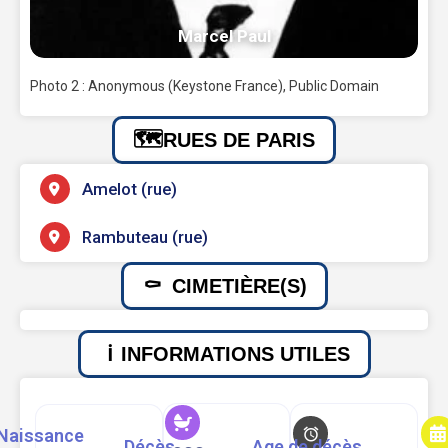
Marcel Paul
Photo 2 : Anonymous (Keystone France), Public Domain
RUES DE PARIS
Amelot (rue)
Rambuteau (rue)
CIMETIÈRE(S)
INFORMATIONS UTILES
Naissance
Décès
Age de décès