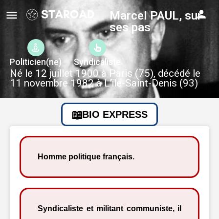
Marcel PAUL, sur
ses pas
Politicien(ne)
Syndicaliste
Né le 12 juillet 1900 à Paris (75), décédé le
11 novembre 1982 à L’ïle-Saint-Denis (93)
BIO EXPRESS
Homme politique français.
Syndicaliste et militant communiste, il