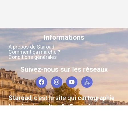
Informations
À propos de Staroad
Comment ça marche ?
Conditions générales
Suivez-nous sur les réseaux
Staroad
, c’est le site qui
cartographie
la
mémoire culturelle Française
.
Découvrez les lieux, les histoires, les
personnages qui ont marqué les