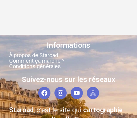
Informations
À propos de Staroad
Comment ça marche ?
Conditions générales
Suivez-nous sur les réseaux
Staroad
, c’est le site qui
cartographie
la
mémoire culturelle Française
.
Découvrez les lieux, les histoires, les