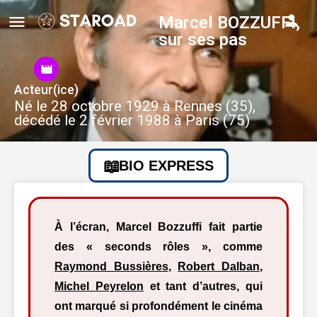
Marcel BOZZUFFI,
sur ses pas
Acteur(ice)
Né le 28 octobre 1929 à Rennes (35),
décédé le 2 février 1988 à Paris (75)
BIO EXPRESS
À l’écran, Marcel Bozzuffi fait partie
des « seconds rôles », comme
Raymond Bussières
,
Robert Dalban
,
Michel Peyrelon
et tant d’autres, qui
ont marqué si profondément le cinéma