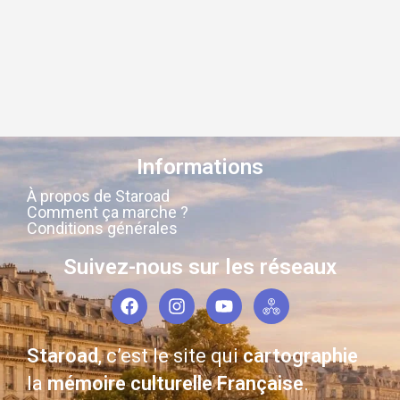
Informations
À propos de Staroad
Comment ça marche ?
Conditions générales
Suivez-nous sur les réseaux
Staroad
, c’est le site qui
cartographie
la
mémoire culturelle Française
.