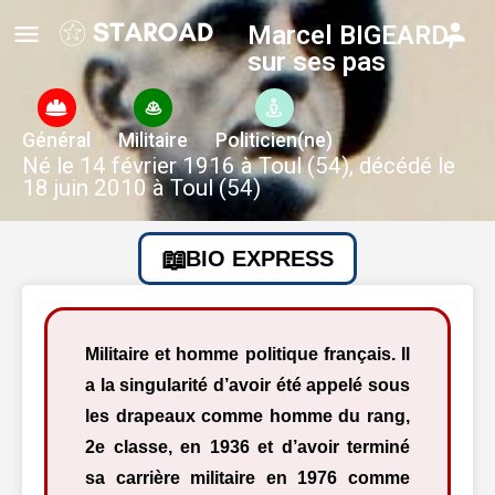
Marcel BIGEARD,
sur ses pas
Général
Militaire
Politicien(ne)
Né le 14 février 1916 à Toul (54), décédé le
18 juin 2010 à Toul (54)
BIO EXPRESS
Militaire et homme politique français. Il
a la singularité d’avoir été appelé sous
les drapeaux comme homme du rang,
2e classe, en 1936 et d’avoir terminé
sa carrière militaire en 1976 comme