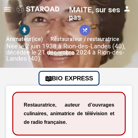
MAITE, sur ses
pas
Animateur(ice)
Restaurateur / restauratrice
Née le 2 juin 1938 à Rion-des-Landes (40),
décédée le 21 décembre 2024 à Rion-des-
Landes (40)
BIO EXPRESS
Restauratrice, auteur d’ouvrages
culinaires, animatrice de télévision et
de radio française.