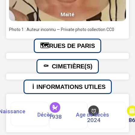
Maïté
Photo 1 : Auteur inconnu — Private photo collection CC0
RUES DE PARIS
CIMETIÈRE(S)
INFORMATIONS UTILES
Naissance
Décès
Age de décès
1938
2024
8