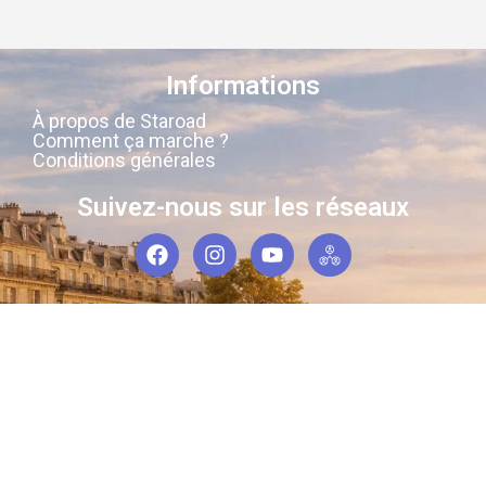
Informations
À propos de Staroad
Comment ça marche ?
Conditions générales
Suivez-nous sur les réseaux
Staroad
, c’est le site qui
cartographie
la
mémoire culturelle Française
.
Découvrez les lieux, les histoires, les
personnages qui ont marqué les
siècles derniers.