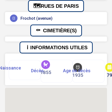
RUES DE PARIS
Frochot (avenue)
CIMETIÈRE(S)
INFORMATIONS UTILES
Naissance
Décès
Age de décès
1855
1935
7