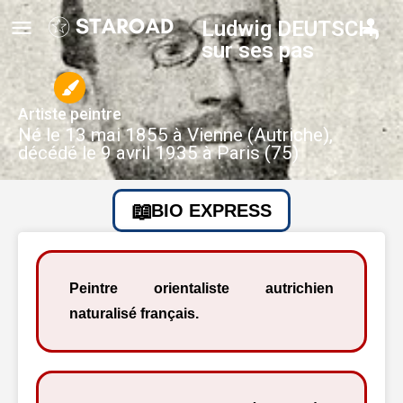
Ludwig DEUTSCH,
sur ses pas
Artiste peintre
Né le 13 mai 1855 à Vienne (Autriche),
décédé le 9 avril 1935 à Paris (75)
BIO EXPRESS
Peintre orientaliste autrichien
naturalisé français.