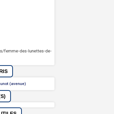
ions/femme-des-lunettes-de-
RIS
unot (avenue)
S)
UTILES