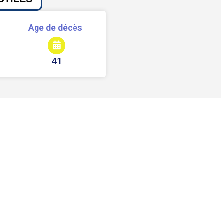
Age de décès
41
Signaler une erreur ou un bug
Partager