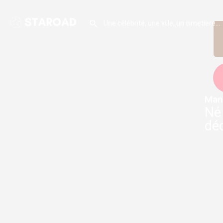
Man
Né 
déc