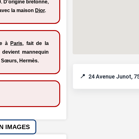
 D’origine bretonne,
avec la maison
Dior
.
te à
Paris
, fait de la
s, devient mannequin
t Sœurs, Hermès.
24 Avenue Junot, 75
EN IMAGES