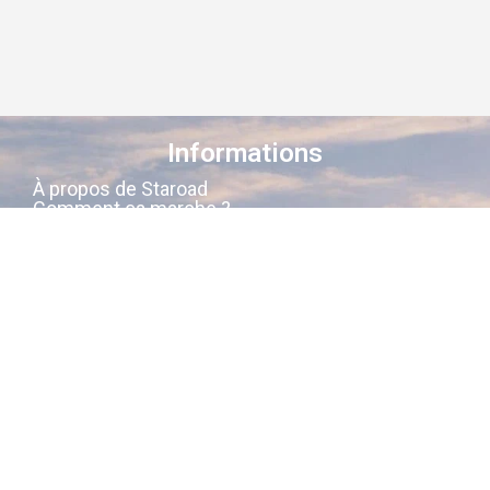
Informations
À propos de Staroad
Comment ça marche ?
Conditions générales
Suivez-nous sur les réseaux
Staroad
, c’est le site qui
cartographie
la
mémoire culturelle Française
.
Découvrez les lieux, les histoires, les