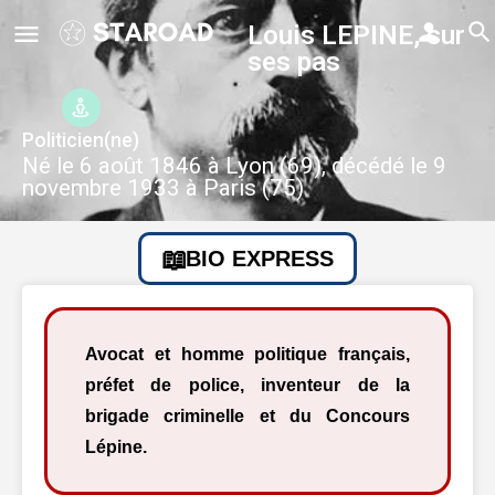
Louis LEPINE, sur
ses pas
Politicien(ne)
Né le 6 août 1846 à Lyon (69), décédé le 9
novembre 1933 à Paris (75)
BIO EXPRESS
Avocat et homme politique français,
préfet de police, inventeur de la
brigade criminelle et du Concours
Lépine.