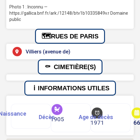
Photo 1 : Inconnu —
https://gallica.bnf.fr/ark:/12148/btv1b10335849v.r Domaine
public
RUES DE PARIS
Villiers (avenue de)
CIMETIÈRE(S)
INFORMATIONS UTILES
Naissance
Décès
Age de décès
1905
1971
6