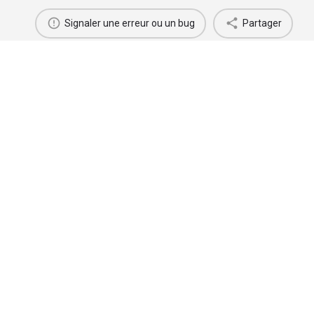
Signaler une erreur ou un bug
Partager
Jacques MESRINE, sur ses pas
Criminel(le)
Criminel(le)