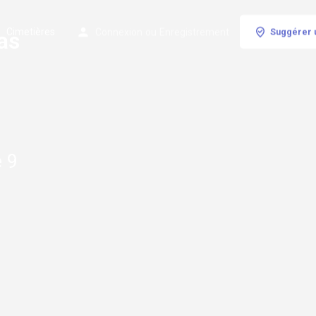
Cimetières
Connexion
ou
Enregistrement
Suggérer 
as
e 9