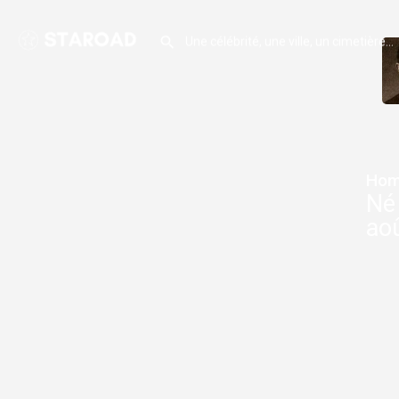
Hom
Né 
ao