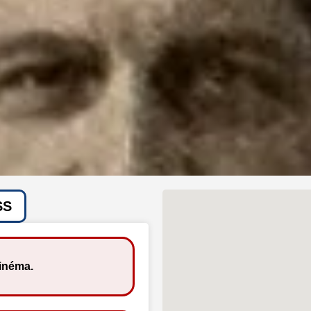
SS
cinéma.