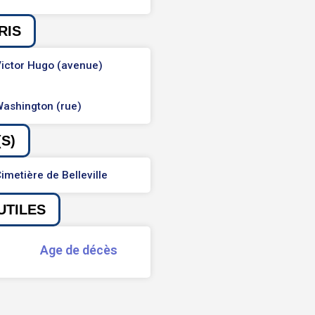
RIS
ictor Hugo (avenue)
ashington (rue)
S)
imetière de Belleville
UTILES
Age de décès