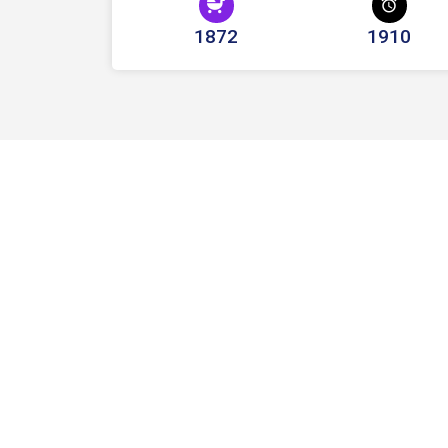
1872
1910
DALIDA, sur ses pas
Chanteur(se)