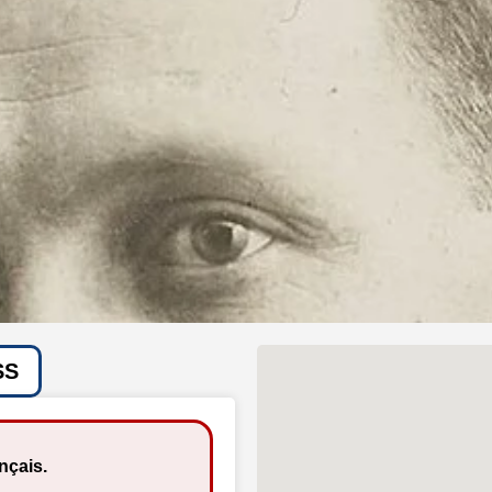
SS
ançais.