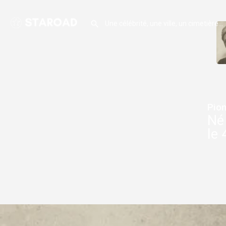
Pion
Né
le 