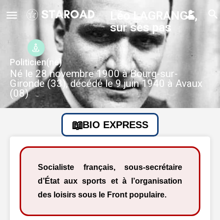
Léo LAGRANGE,
sur ses pas
Politicien(ne)
Né le 28 novembre 1900 à Bourg-sur-
Gironde (33), décédé le 9 juin 1940 à Avaux
(08)
BIO EXPRESS
Socialiste français, sous-secrétaire
d’État aux sports et à l’organisation
des loisirs sous le Front populaire.