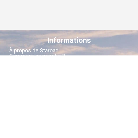
Informations
À propos de Staroad
Comment ça marche ?
Conditions générales
Suivez-nous sur les réseaux
Staroad
, c’est le site qui
cartographie
la
mémoire culturelle Française
.
Découvrez les lieux, les histoires, les
personnages qui ont marqué les