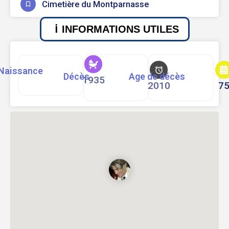
Cimetière du Montparnasse
INFORMATIONS UTILES
Naissance
Décès
Age de décès
1935
2010
7