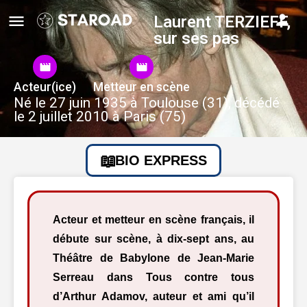
Laurent TERZIEFF,
sur ses pas
Acteur(ice)
Metteur en scène
Né le 27 juin 1935 à Toulouse (31), décédé
le 2 juillet 2010 à Paris (75)
BIO EXPRESS
Acteur et metteur en scène français, il
débute sur scène, à dix-sept ans, au
Théâtre de Babylone de Jean-Marie
Serreau dans Tous contre tous
d’Arthur Adamov, auteur et ami qu’il