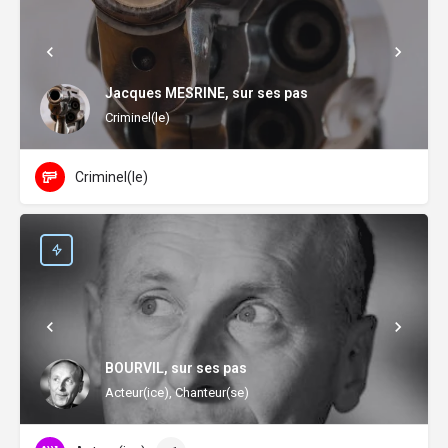
Jacques MESRINE, sur ses pas
Criminel(le)
Criminel(le)
BOURVIL, sur ses pas
Acteur(ice), Chanteur(se)