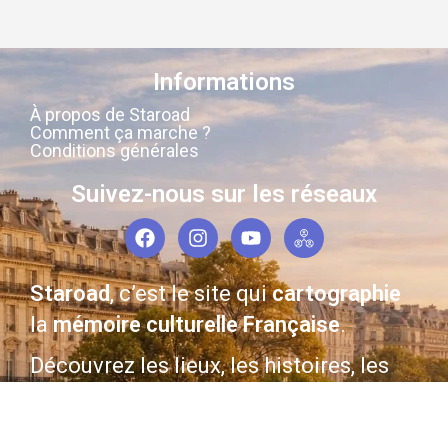
Informations
À propos de Staroad
Comment ça marche ?
Conditions générales
Suivez-nous sur les réseaux
Staroad
, c’est le site qui
cartographie
la
mémoire culturelle Française
.
Découvrez les lieux, les histoires, les
personnages qui ont marqué les
siècles derniers.