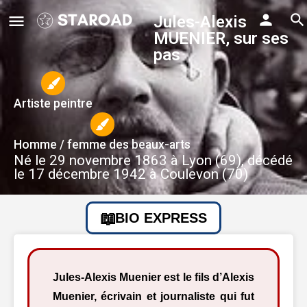
Jules-Alexis
MUENIER, sur ses
pas
Artiste peintre
Homme / femme des beaux-arts
Né le 29 novembre 1863 à Lyon (69), décédé
le 17 décembre 1942 à Coulevon (70)
BIO EXPRESS
Jules-Alexis Muenier est le fils d’Alexis
Muenier, écrivain et journaliste qui fut