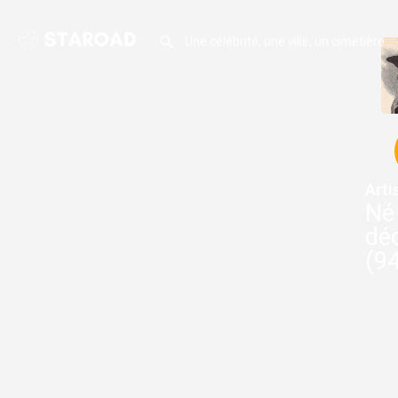
Arti
Né 
dé
(94