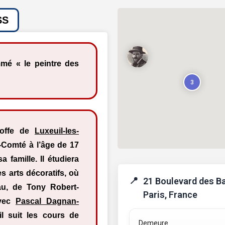
SS
mmé « le peintre des
3
toffe de
Luxeuil-les-
e-Comté à l’âge de 17
 famille. Il étudiera
s arts décoratifs, où
21 Boulevard des Ba
eau, de Tony Robert-
Paris, France
avec
Pascal Dagnan-
il suit les cours de
Demeure