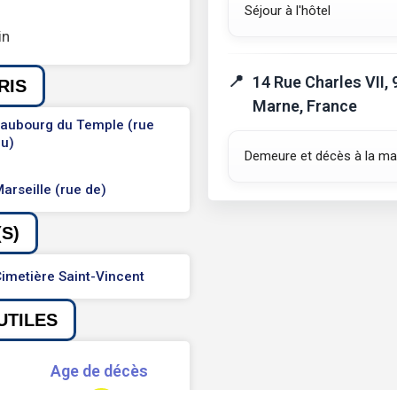
Séjour à l'hôtel
in
14 Rue Charles VII,
RIS
Marne, France
aubourg du Temple (rue
u)
Demeure et décès à la ma
arseille (rue de)
S)
imetière Saint-Vincent
UTILES
Age de décès