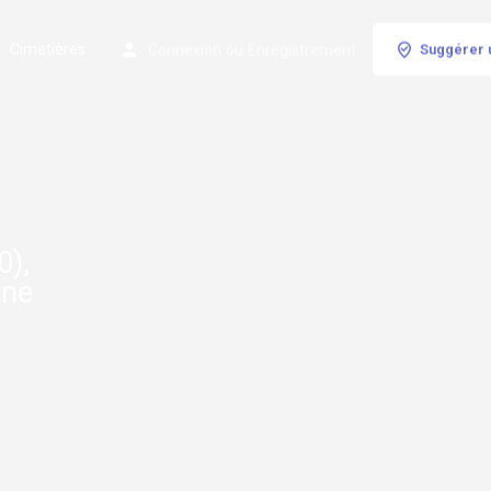
Cimetières
Connexion
ou
Enregistrement
Suggérer 
0),
rne