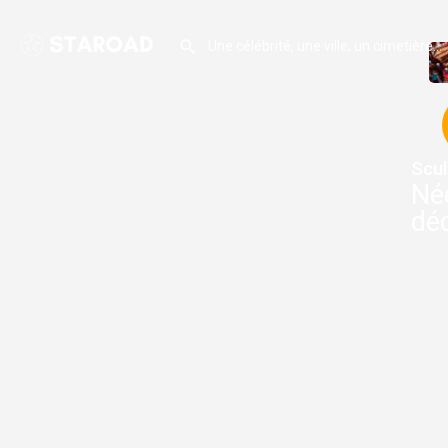
Scul
Né
déc