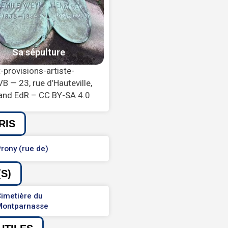
-provisions-artiste-
 — 23, rue d’Hauteville,
land EdR – CC BY-SA 4.0
RIS
rony (rue de)
S)
imetière du
Montparnasse