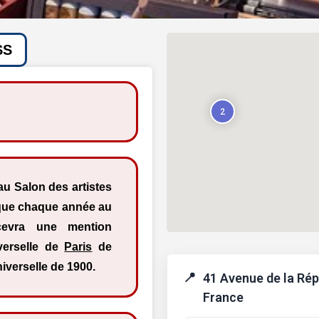
SS
2
au Salon des artistes
sque chaque année au
cevra une mention
iverselle de
Paris
de
niverselle de 1900.
41 Avenue de la Rép
France