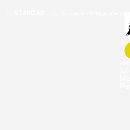
Poè
Né
Me
Par