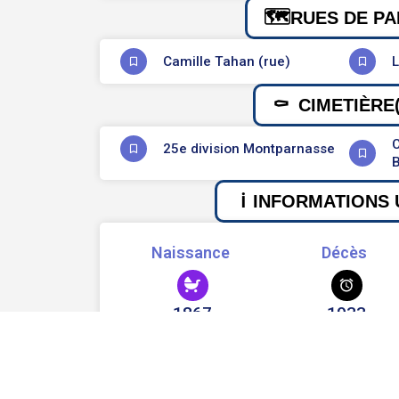
RUES DE PA
Camille Tahan (rue)
L
CIMETIÈRE(
C
25e division Montparnasse
INFORMATIONS 
Naissance
Décès
1867
1933