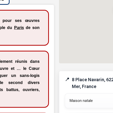
re pour ses œuvres
uple du
Paris
de son
lement réunis dans
pauvre et … le Cœur
oquer un sans-logis
8 Place Navarin, 6
le second divers
Mer, France
s battus, ouvriers,
Maison natale