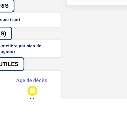
RIS
epic (rue)
S)
imetière parisien de
Bagneux
UTILES
Age de décès
66