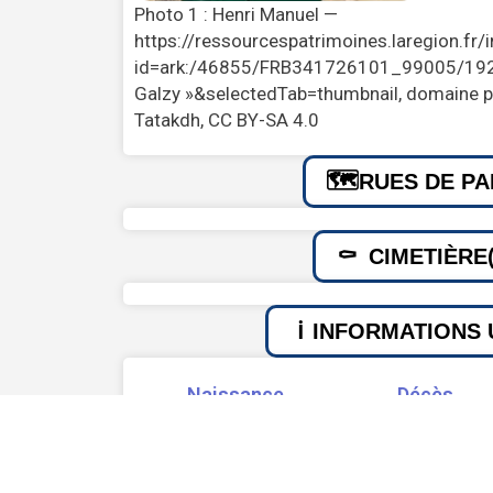
Photo 1 : Henri Manuel —
https://ressourcespatrimoines.laregion.fr
id=ark:/46855/FRB341726101_99005/192
Galzy »&selectedTab=thumbnail, domaine pub
Tatakdh, CC BY-SA 4.0
RUES DE PA
CIMETIÈRE(
INFORMATIONS 
Naissance
Décès