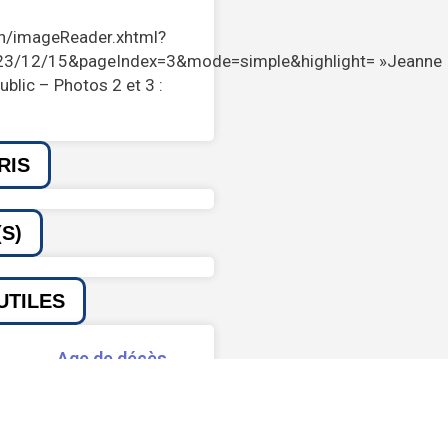
/in/imageReader.xhtml?
3/12/15&pageIndex=3&mode=simple&highlight= »Jeanne
lic – Photos 2 et 3 :
RIS
S)
UTILES
Age de décès