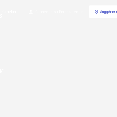
Cimetières
Connexion
ou
Enregistrement
Suggérer 
s
ud