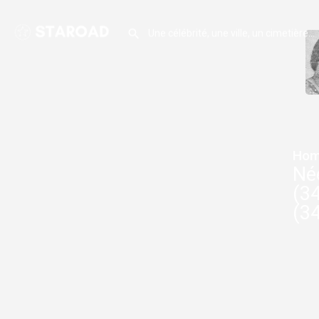
Hom
Né
(3
(34