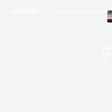
Hom
Né 
31 