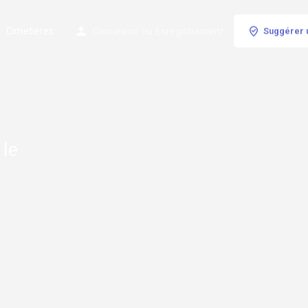
Cimetières
Connexion
ou
Enregistrement
Suggérer 
s
 le