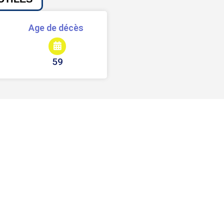
Age de décès
59
Signaler une erreur ou un bug
Partager