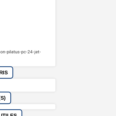
on-pilatus-pc-24-jet-
RIS
S)
UTILES