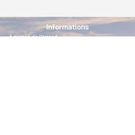
Informations
À propos de Staroad
Comment ça marche ?
Conditions générales
Suivez-nous sur les réseaux
Staroad
, c’est le site qui
cartographie
la
mémoire culturelle Française
.
Découvrez les lieux, les histoires, les
personnages qui ont marqué les
siècles derniers.