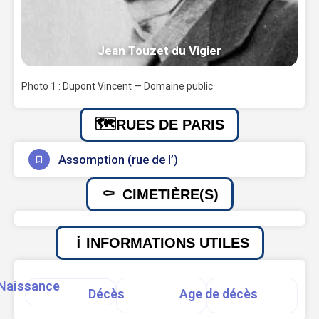
Jean Touzet du Vigier
Photo 1 : Dupont Vincent — Domaine public
RUES DE PARIS
Assomption (rue de l’)
CIMETIÈRE(S)
INFORMATIONS UTILES
Naissance
Décès
Age de décès