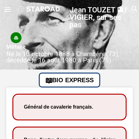
Jean TOUZET DU
VIGIER, sur ses
pas
Militaire
Né le 10 octobre 1888 à Chambéry (73),
décéddé le 16 août 1980 à Paris (75)
BIO EXPRESS
Général de cavalerie français.