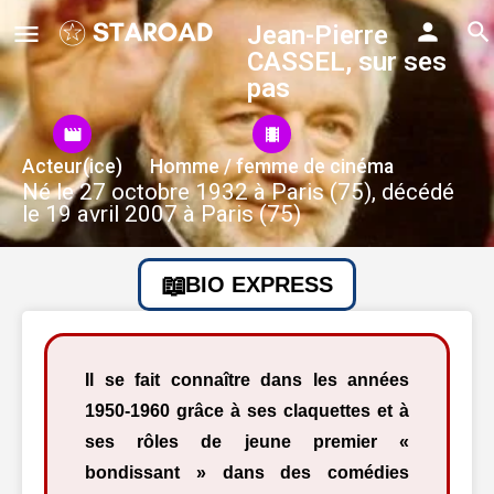
Jean-Pierre
CASSEL, sur ses
pas
Acteur(ice)
Homme / femme de cinéma
Né le 27 octobre 1932 à Paris (75), décédé
le 19 avril 2007 à Paris (75)
BIO EXPRESS
Il se fait connaître dans les années
1950-1960 grâce à ses claquettes et à
ses rôles de jeune premier «
bondissant » dans des comédies