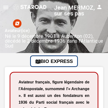
Jean MERMOZ,
sur ses pas
Aviateur(ice)
Né le 9 décembre 1901 à Aubenton (02),
décédé le 2 décembre 1936 dans l’Atlantique
Sud
BIO EXPRESS
Aviateur français, figure légendaire de
l’Aéropostale, surnommé l’« Archange
». Il est aussi un des fondateurs en
1936 du Parti social français avec le