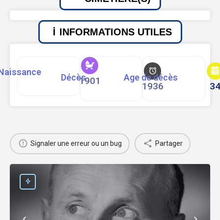
INFORMATIONS UTILES
Naissance
Décès
Age de décès
1901
1936
3
Signaler une erreur ou un bug
Partager