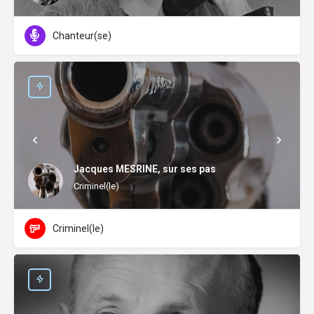
Chanteur(se)
Jacques MESRINE, sur ses pas
Criminel(le)
Criminel(le)