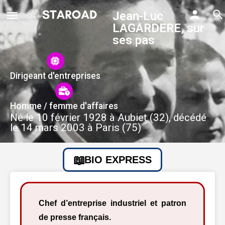
Jean-Luc
LAGARDERE, sur
ses pas
Dirigeant d'entreprises
Homme / femme d'affaires
Né le 10 février 1928 à Aubiet (32), décédé
le 14 mars 2003 à Paris (75)
BIO EXPRESS
Chef d’entreprise industriel et patron
de presse français.