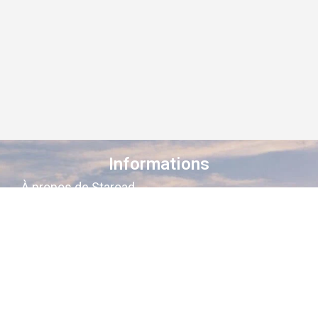
Informations
À propos de Staroad
Comment ça marche ?
Conditions générales
Suivez-nous sur les réseaux
Staroad
, c’est le site qui
cartographie