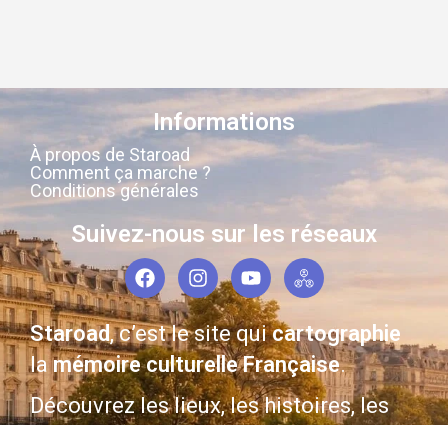
Informations
À propos de Staroad
Comment ça marche ?
Conditions générales
Suivez-nous sur les réseaux
Staroad
, c’est le site qui
cartographie
la
mémoire culturelle Française
.
Découvrez les lieux, les histoires, les
personnages qui ont marqué les