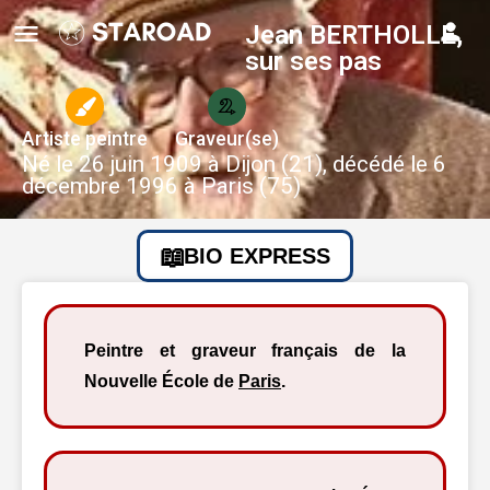
Jean BERTHOLLE,
sur ses pas
Artiste peintre
Graveur(se)
Né le 26 juin 1909 à Dijon (21), décédé le 6
décembre 1996 à Paris (75)
BIO EXPRESS
Peintre et graveur français de la
Nouvelle École de
Paris
.