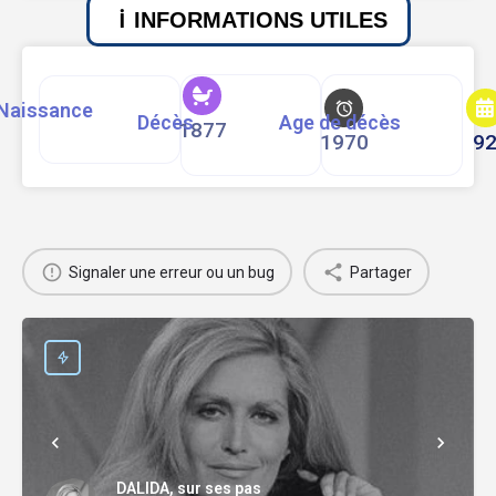
INFORMATIONS UTILES
Naissance
Décès
Age de décès
1877
1970
9
Signaler une erreur ou un bug
Partager
DALIDA, sur ses pas