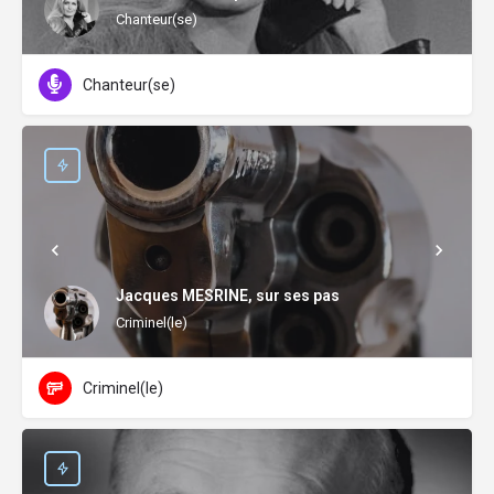
Chanteur(se)
Chanteur(se)
Jacques MESRINE, sur ses pas
Criminel(le)
Criminel(le)