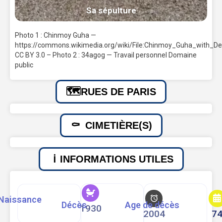
Sa sépulture
Photo 1 : Chinmoy Guha —
https://commons.wikimedia.org/wiki/File:Chinmoy_Guha_with_Der
CC BY 3.0 – Photo 2 : 34agog — Travail personnel Domaine
public
RUES DE PARIS
CIMETIÈRE(S)
INFORMATIONS UTILES
Naissance
Décès
Age de décès
1930
2004
7