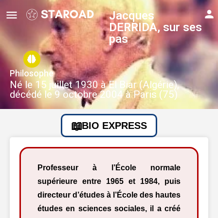
Jacques
DERRIDA, sur ses
pas
Philosophe
Né le 15 juillet 1930 à El Biar (Algérie),
décédé le 9 octobre 2004 à Paris (75)
BIO EXPRESS
Professeur à l’École normale
supérieure entre 1965 et 1984, puis
directeur d’études à l’École des hautes
études en sciences sociales, il a créé