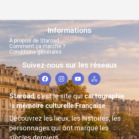
Informations
À propos de Staroad
Comment ça marche ?
Conditions générales
Suivez-nous sur les réseaux
Staroad
, c’est le site qui
cartographie
la
mémoire culturelle Française
.
Découvrez les lieux, les histoires, les
personnages qui ont marqué les
siècles derniers.