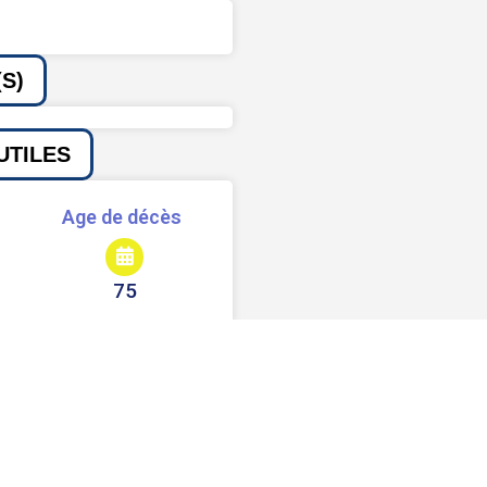
S)
UTILES
Age de décès
75
Signaler une erreur ou un bug
Partager