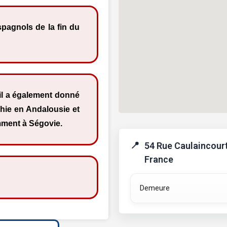
spagnols de la fin du
 il a également donné
hie en Andalousie et
mment à Ségovie.
54 Rue Caulaincourt
France
Demeure