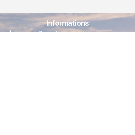
Informations
À propos de Staroad
Comment ça marche ?
Conditions générales
Suivez-nous sur les réseaux
Staroad
, c’est le site qui
cartographie
la
mémoire culturelle Française
.
Découvrez les lieux, les histoires, les
personnages qui ont marqué les
siècles derniers.