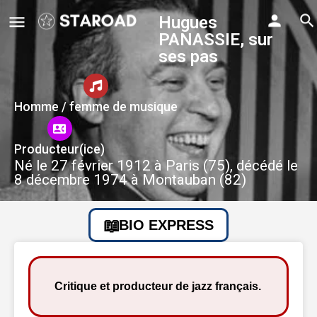
Hugues
PANASSIE, sur
ses pas
Homme / femme de musique
Producteur(ice)
Né le 27 février 1912 à Paris (75), décédé le
8 décembre 1974 à Montauban (82)
BIO EXPRESS
Critique et producteur de jazz français.