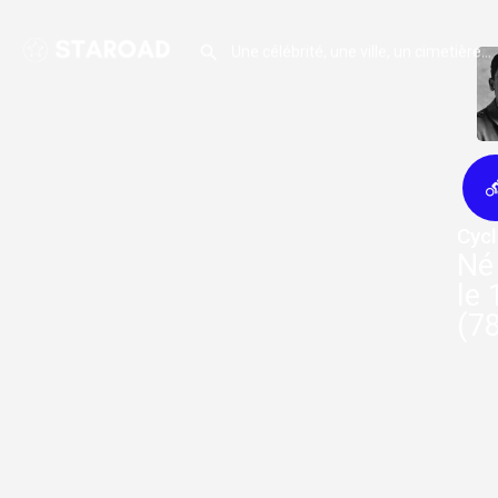
Cycl
Né 
le
(78