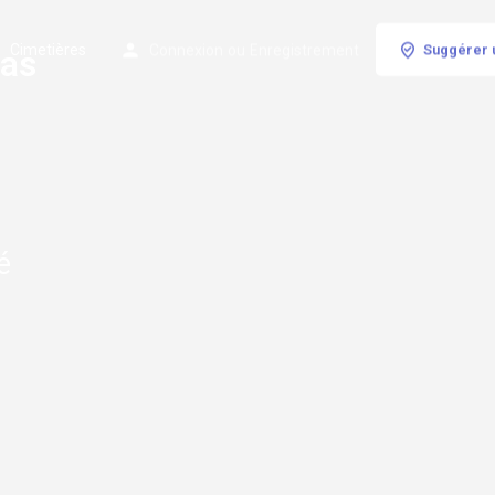
Cimetières
Connexion
ou
Enregistrement
Suggérer 
pas
é