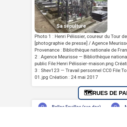
Photo 1 : Henri Pélissier, coureur du Tour de
[photographie de presse] / Agence Meurisse
Provenance : Bibliothèque nationale de Fra
2 : Agence Meurisse — Bibliothèque nation
public File:Henri Pélissier-maison.png Créa
3 : Shev123 — Travail personnel CC0 File:To
01.jpg Création : 24 mai 2017
RUES DE PA
Belles Feuilles (rue des)
M
Ordener (rue)