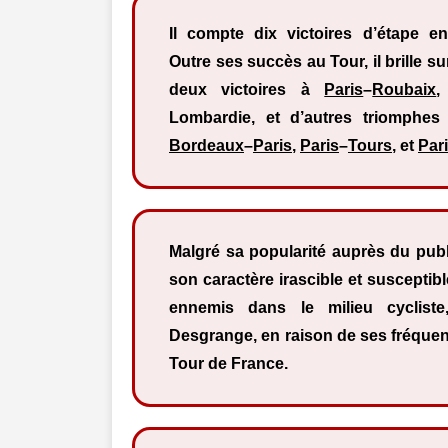
Il compte dix victoires d’étape en 
Outre ses succès au Tour, il brille s
deux victoires à
Paris
–
Roubaix
,
Lombardie, et d’autres triomphe
Bordeaux
–
Paris
,
Paris
–
Tours
, et
Par
Malgré sa popularité auprès du publ
son caractère irascible et susceptibl
ennemis dans le milieu cyclist
Desgrange, en raison de ses fréque
Tour de France.