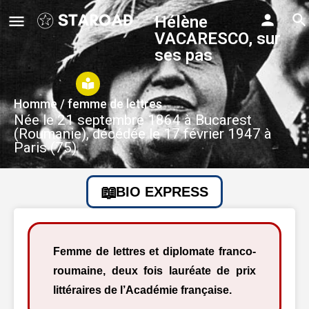
Hélène
VACARESCO, sur
ses pas
Homme / femme de lettres
Née le 21 septembre 1864 à Bucarest
(Roumanie), décédée le 17 février 1947 à
Paris (75)
BIO EXPRESS
Femme de lettres et diplomate franco-
roumaine, deux fois lauréate de prix
littéraires de l’Académie française.