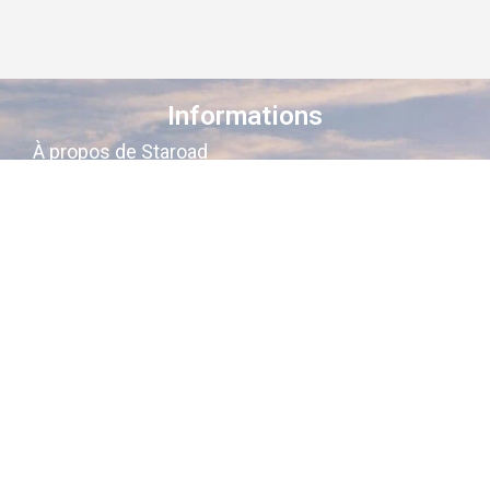
Informations
À propos de Staroad
Comment ça marche ?
Conditions générales
Suivez-nous sur les réseaux
Staroad
, c’est le site qui
cartographie
la
mémoire culturelle Française
.
Découvrez les lieux, les histoires, les
personnages qui ont marqué les