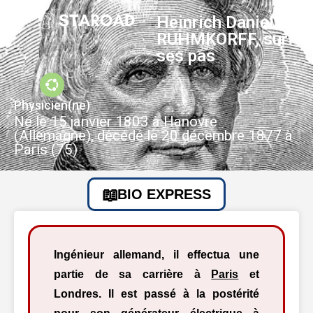
Heinrich Daniel
RUHMKORFF, sur
ses pas
Physicien(ne)
Né le 15 janvier 1803 à Hanovre
(Allemagne), décédé le 20 décembre 1877 à
Paris (75)
BIO EXPRESS
Ingénieur allemand, il effectua une
partie de sa carrière à
Paris
et
Londres. Il est passé à la postérité