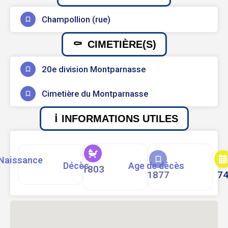
Champollion (rue)
CIMETIÈRE(S)
20e division Montparnasse
Cimetière du Montparnasse
INFORMATIONS UTILES
Naissance
Décès
Age de décès
1803
1877
7