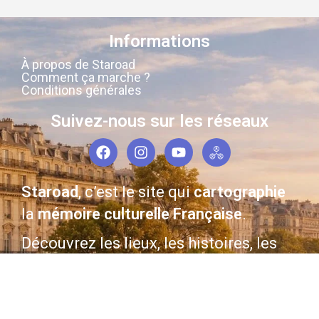
Informations
À propos de Staroad
Comment ça marche ?
Conditions générales
Suivez-nous sur les réseaux
Staroad
, c’est le site qui
cartographie
la
mémoire culturelle Française
.
Découvrez les lieux, les histoires, les
personnages qui ont marqué les
siècles derniers.