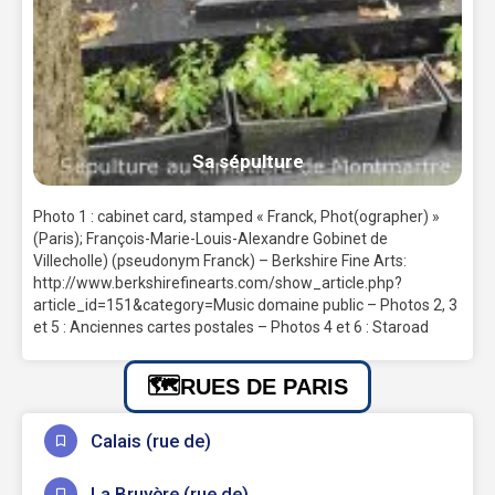
Sa sépulture
Photo 1 : cabinet card, stamped « Franck, Phot(ographer) »
(Paris); François-Marie-Louis-Alexandre Gobinet de
Villecholle) (pseudonym Franck) – Berkshire Fine Arts:
http://www.berkshirefinearts.com/show_article.php?
article_id=151&category=Music domaine public – Photos 2, 3
et 5 : Anciennes cartes postales – Photos 4 et 6 : Staroad
RUES DE PARIS
Calais (rue de)
La Bruyère (rue de)