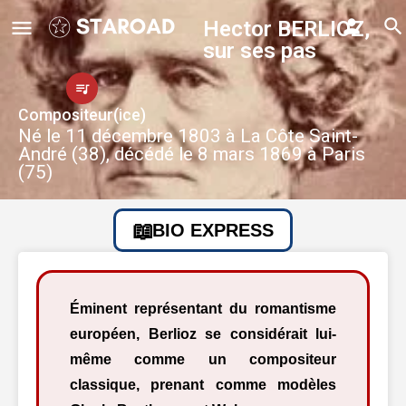
Hector BERLIOZ,
sur ses pas
Compositeur(ice)
Né le 11 décembre 1803 à La Côte Saint-
André (38), décédé le 8 mars 1869 à Paris
(75)
BIO EXPRESS
Éminent représentant du romantisme
européen, Berlioz se considérait lui-
même comme un compositeur
classique, prenant comme modèles