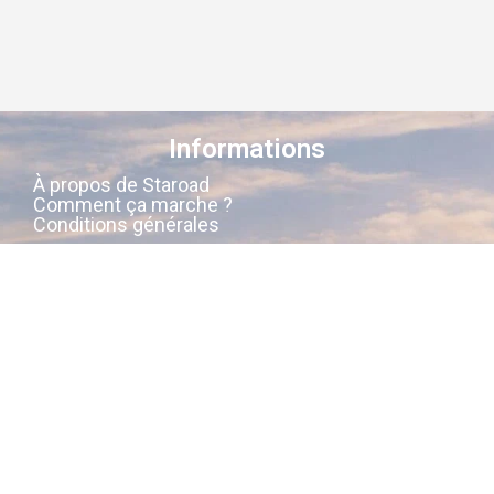
Informations
À propos de Staroad
Comment ça marche ?
Conditions générales
Suivez-nous sur les réseaux
Staroad
, c’est le site qui
cartographie
la
mémoire culturelle Française
.
Découvrez les lieux, les histoires, les