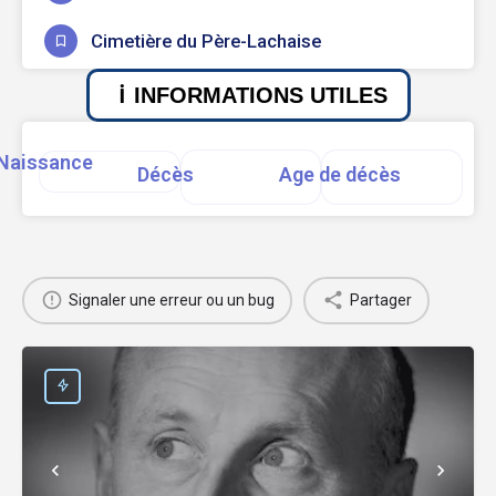
Cimetière du Père-Lachaise
INFORMATIONS UTILES
Naissance
Décès
Age de décès
Signaler une erreur ou un bug
Partager