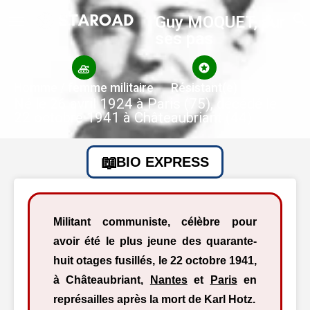
Guy MOQUET, sur
ses pas
Homme / femme militaire
Résistant(e)
Né le 26 avril 1924 à Paris (75), décédé le
22 octobre 1941 à Châteaubriant (44)
BIO EXPRESS
Militant communiste, célèbre pour
avoir été le plus jeune des quarante-
huit otages fusillés, le 22 octobre 1941,
à Châteaubriant,
Nantes
et
Paris
en
représailles après la mort de Karl Hotz.