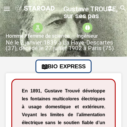
Gustave TROUVE,
sur ses pas
Homme / femme de science
Ingénieur
Né le 2 janvier 1839 à La Haye-Descartes
(37), décédé le 27 juillet 1902 à Paris (75)
BIO EXPRESS
En 1891, Gustave Trouvé développe
les fontaines multicolores électriques
à usage domestique et extérieure.
Voyant les limites de l’alimentation
électrique sans le soutien fiable d’un