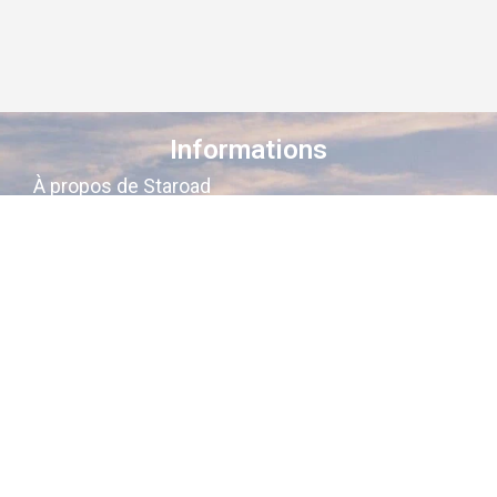
Informations
À propos de Staroad
Comment ça marche ?
Conditions générales
Suivez-nous sur les réseaux
Staroad
, c’est le site qui
cartographie
la
mémoire culturelle Française
.
Découvrez les lieux, les histoires, les