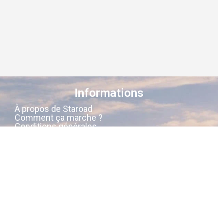
Informations
À propos de Staroad
Comment ça marche ?
Conditions générales
Suivez-nous sur les réseaux
Staroad
, c’est le site qui
cartographie
la
mémoire culturelle Française
.