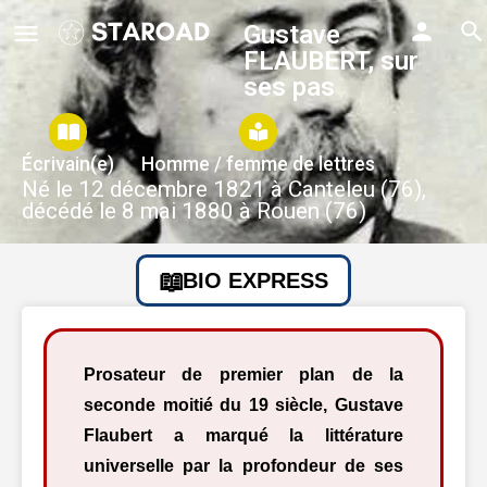
Gustave
FLAUBERT, sur
ses pas
Écrivain(e)
Homme / femme de lettres
Né le 12 décembre 1821 à Canteleu (76),
décédé le 8 mai 1880 à Rouen (76)
BIO EXPRESS
Prosateur de premier plan de la
seconde moitié du 19 siècle, Gustave
Flaubert a marqué la littérature
universelle par la profondeur de ses