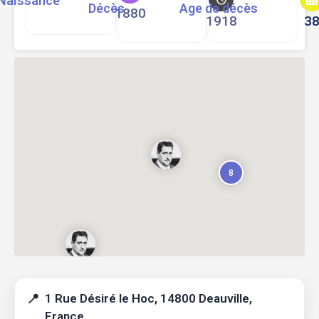
Naissance
Décès
Age de décès
1880
1918
3
8
1 Rue Désiré le Hoc, 14800 Deauville,
France