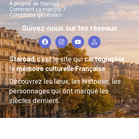
À propos de Staroad
Comment ça marche ?
Conditions générales
Suivez-nous sur les réseaux
Staroad
, c’est le site qui
cartographie
la
mémoire culturelle Française
.
Découvrez les lieux, les histoires, les
personnages qui ont marqué les
siècles derniers.