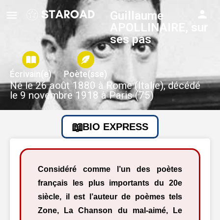
Guillaume
APOLLINAIRE, sur
ses pas
Écrivain(e)
Poète(sse)
Né le 26 août 1880 à Rome (Italie), décédé
le 9 novembre 1918 à Paris (75)
BIO EXPRESS
Considéré comme l’un des poètes
français les plus importants du 20e
siècle, il est l’auteur de poèmes tels
Zone, La Chanson du mal-aimé, Le