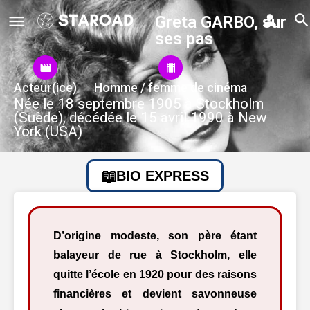
Greta GARBO, sur
ses pas
Acteur(ice)
Homme / femme de cinéma
Née le 18 septembre 1905 à Stockholm
(Suède), décédée le 15 avril 1990 à New
York (USA)
BIO EXPRESS
D’origine modeste, son père étant
balayeur de rue à Stockholm, elle
quitte l’école en 1920 pour des raisons
financières et devient savonneuse