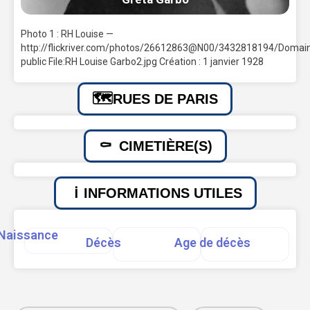
Photo 1 : RH Louise —
http://flickriver.com/photos/26612863@N00/3432818194/Domai
public File:RH Louise Garbo2.jpg Création : 1 janvier 1928
RUES DE PARIS
CIMETIÈRE(S)
INFORMATIONS UTILES
Naissance
Décès
Age de décès