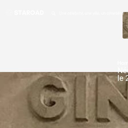
Hom
Née
le