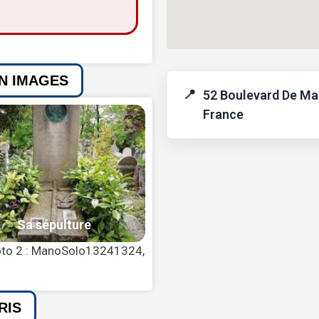
EN IMAGES
52 Boulevard De Ma
France
hoto 2 : ManoSolo13241324,
RIS