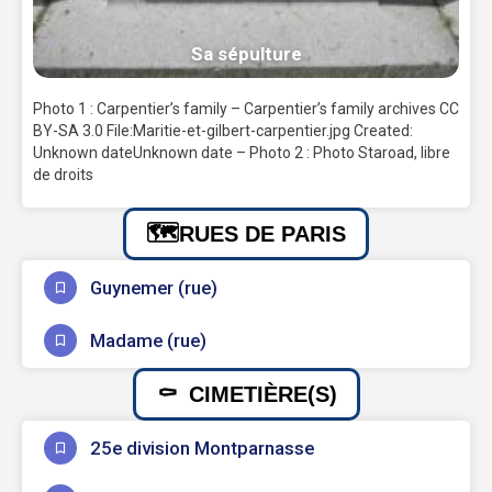
Sa sépulture
Photo 1 : Carpentier’s family – Carpentier’s family archives CC
BY-SA 3.0 File:Maritie-et-gilbert-carpentier.jpg Created:
Unknown dateUnknown date – Photo 2 : Photo Staroad, libre
de droits
RUES DE PARIS
Guynemer (rue)
Madame (rue)
CIMETIÈRE(S)
25e division Montparnasse