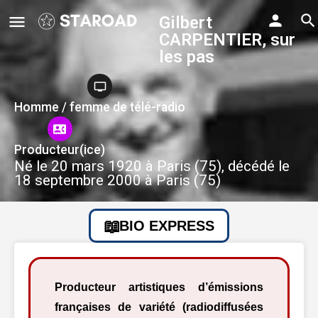
Gilbert
CARPENTIER, sur
les pas
Homme / femme de télé-radio
Producteur(ice)
Né le 20 mars 1920 à Paris (75), décédé le
18 septembre 2000 à Paris (75)
BIO EXPRESS
Producteur artistiques d’émissions
françaises de variété (radiodiffusées