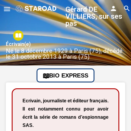
Gérard DE
VILLIERS, sur ses
pas
Écrivain(e)
Né le 8 décembre 1929 à Paris (75), décédé
le 31 octobre 2013 à Paris (75)
BIO EXPRESS
Ecrivain, journaliste et éditeur français.
Il est notamment connu pour avoir
écrit la série de romans d’espionnage
SAS.