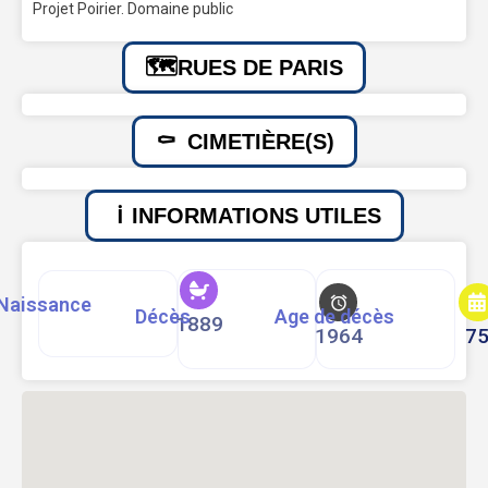
Projet Poirier. Domaine public
RUES DE PARIS
CIMETIÈRE(S)
INFORMATIONS UTILES
Naissance
Décès
Age de décès
1889
1964
7