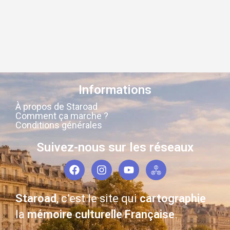
Informations
À propos de Staroad
Comment ça marche ?
Conditions générales
Suivez-nous sur les réseaux
Staroad
, c’est le site qui
cartographie
la
mémoire culturelle Française
.