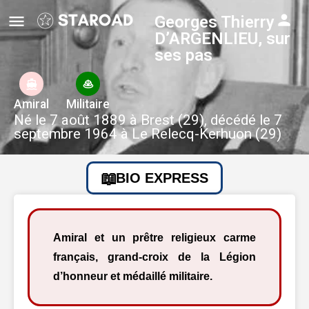
Georges Thierry
D’ARGENLIEU, sur
ses pas
Amiral
Militaire
Né le 7 août 1889 à Brest (29), décédé le 7
septembre 1964 à Le Relecq-Kerhuon (29)
BIO EXPRESS
Amiral et un prêtre religieux carme
français, grand-croix de la Légion
d’honneur et médaillé militaire.