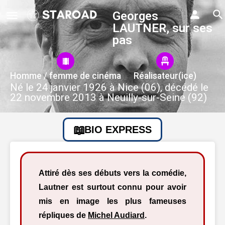
Georges
LAUTNER, sur ses
pas
Homme / femme de cinéma
Réalisateur(ice)
Né le 24 janvier 1926 à Nice (06), décédé le
22 novembre 2013 à Neuilly-sur-Seine (92)
BIO EXPRESS
Attiré dès ses débuts vers la comédie,
Lautner est surtout connu pour avoir
mis en image les plus fameuses
répliques de
Michel Audiard
.