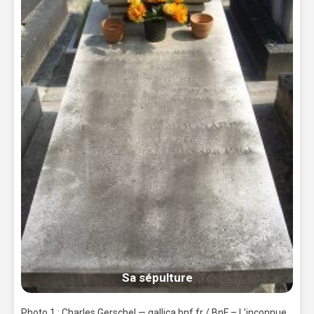
Sa sépulture
Photo 1 : Charles Gerschel — gallica.bnf.fr / BnF – L’inconnue,