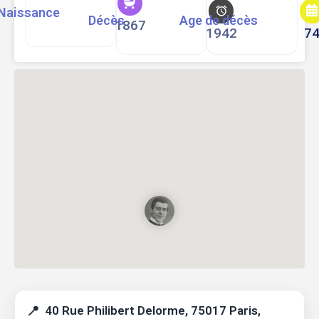
Naissance
Décès
Age de décès
1867
1942
7
40 Rue Philibert Delorme, 75017 Paris,