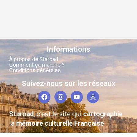
Informations
À propos de Staroad
Comment ça marche ?
Conditions générales
Suivez-nous sur les réseaux
Staroad
, c’est le site qui
cartographie
la
mémoire culturelle Française
.
Découvrez les lieux, les histoires, les