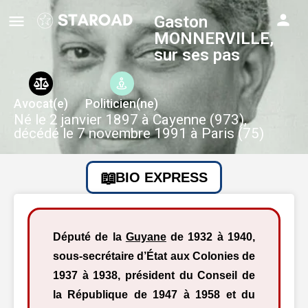
Gaston
MONNERVILLE,
sur ses pas
Avocat(e)
Politicien(ne)
Né le 2 janvier 1897 à Cayenne (973),
décédé le 7 novembre 1991 à Paris (75)
BIO EXPRESS
Député de la
Guyane
de 1932 à 1940,
sous-secrétaire d’État aux Colonies de
1937 à 1938, président du Conseil de
la République de 1947 à 1958 et du