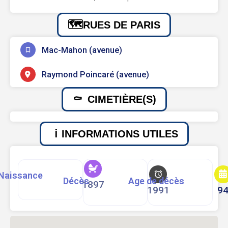
RUES DE PARIS
Mac-Mahon (avenue)
Raymond Poincaré (avenue)
CIMETIÈRE(S)
INFORMATIONS UTILES
Naissance
Décès
Age de décès
1897
1991
9