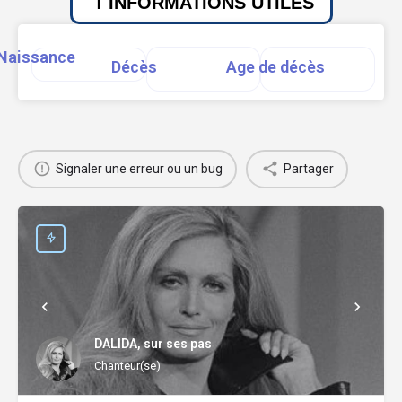
INFORMATIONS UTILES
Naissance
Décès
Age de décès
Signaler une erreur ou un bug
Partager
DALIDA, sur ses pas
Chanteur(se)