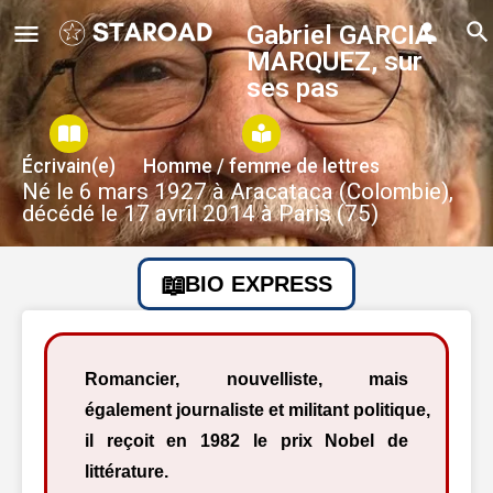
Gabriel GARCIA
MARQUEZ, sur
ses pas
Écrivain(e)
Homme / femme de lettres
Né le 6 mars 1927 à Aracataca (Colombie),
décédé le 17 avril 2014 à Paris (75)
BIO EXPRESS
Romancier, nouvelliste, mais
également journaliste et militant politique,
il reçoit en 1982 le prix Nobel de
littérature.