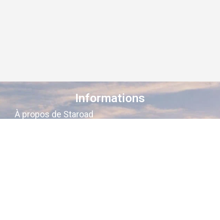
Informations
À propos de Staroad
Comment ça marche ?
Conditions générales
Suivez-nous sur les réseaux
Staroad
, c’est le site qui
cartographie
la
mémoire culturelle Française
.