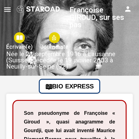
Françoise
GIROUD, sur ses
pas
Écrivain(e)
Journaliste
Née le 21 septembre 1916 à Lausanne
(Suisse), décédée le 19 janvier 2003 à
Neuilly-sur-Seine (92)
BIO EXPRESS
Son pseudonyme de Françoise «
Giroud », quasi anagramme de
Gourdji, que lui avait inventé Maurice