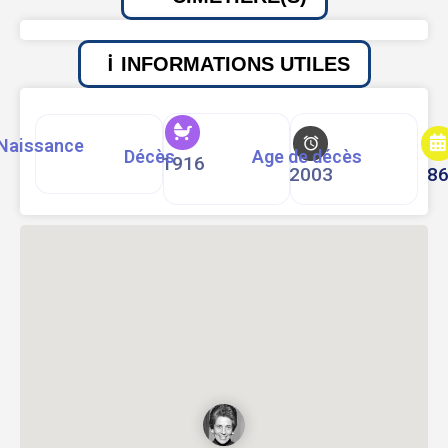
INFORMATIONS UTILES
Naissance
Décès
Age de décès
1916
2003
8