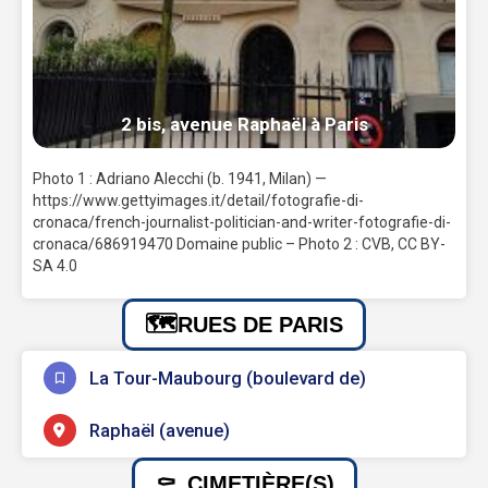
2 bis, avenue Raphaël à Paris
Photo 1 : Adriano Alecchi (b. 1941, Milan) —
https://www.gettyimages.it/detail/fotografie-di-
cronaca/french-journalist-politician-and-writer-fotografie-di-
cronaca/686919470 Domaine public – Photo 2 : CVB, CC BY-
SA 4.0
RUES DE PARIS
La Tour-Maubourg (boulevard de)
Raphaël (avenue)
CIMETIÈRE(S)